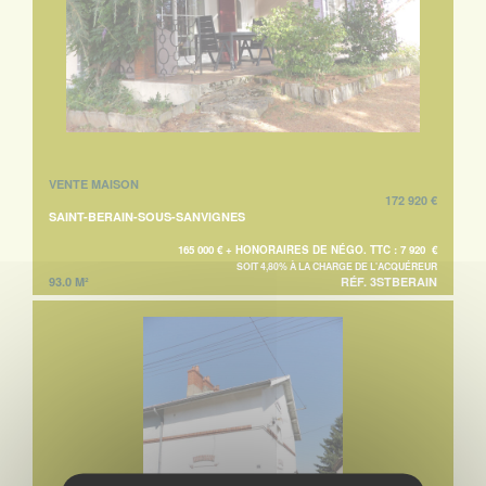
VENTE MAISON
172 920 €
SAINT-BERAIN-SOUS-SANVIGNES
165 000 € + HONORAIRES DE NÉGO. TTC : 7 920 €
SOIT 4,80% À LA CHARGE DE L'ACQUÉREUR
93.0 M²
RÉF. 3STBERAIN