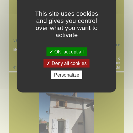
This site uses cookies
and gives you control
over what you want to
activate
VENTE MAISON
58 600 €
MONTCEAU-LES-MINES
OK, accept all
55 000 € + HONORAIRES DE NÉGO. TTC : 3 600 €
Deny all cookies
SOIT 6,55% À LA CHARGE DE L'ACQUÉREUR
61.0 M²
RÉF. 3 MLM
Personalize