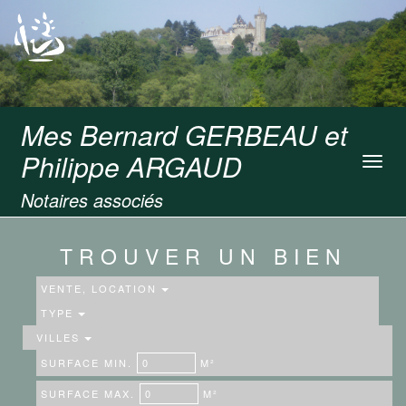
Mes Bernard GERBEAU et
Philippe ARGAUD
Toggl
navig
Notaires associés
TROUVER UN BIEN
VENTE, LOCATION
TYPE
VILLES
SURFACE MIN.
M²
SURFACE MAX.
M²