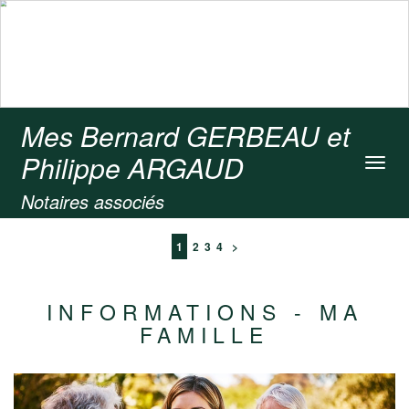
Mes Bernard GERBEAU et
Philippe ARGAUD
Toggl
navig
Notaires associés
1
2
3
4
>
INFORMATIONS - MA
FAMILLE