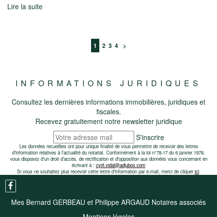
Lire la suite
1
2
3
4
>
INFORMATIONS JURIDIQUES
Consultez les dernières informations immobilières, juridiques et
fiscales.
Recevez gratuitement notre newsletter juridique
S'inscrire
Les données recueillies ont pour unique finalité de vous permettre de recevoir des lettres
d’information relatives à l’actualité du notariat. Conformément à la loi n°78-17 du 6 janvier 1978,
vous disposez d’un droit d’accès, de rectification et d’opposition aux données vous concernant en
écrivant à :
cyril.vidal@adjubox.com
Si vous ne souhaitez plus recevoir cette lettre d’information par e-mail, merci de cliquer
ici
.
Mes Bernard GERBEAU et Philippe ARGAUD Notaires associés
Mentions légales