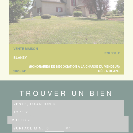
VENTE MAISON
378 000 €
BLANZY
(HONORAIRES DE NÉGOCIATION À LA CHARGE DU VENDEUR)
202.0 M²
RÉF. 6 BLAN..
TROUVER UN BIEN
VENTE, LOCATION
TYPE
VILLES
SURFACE MIN.
M²