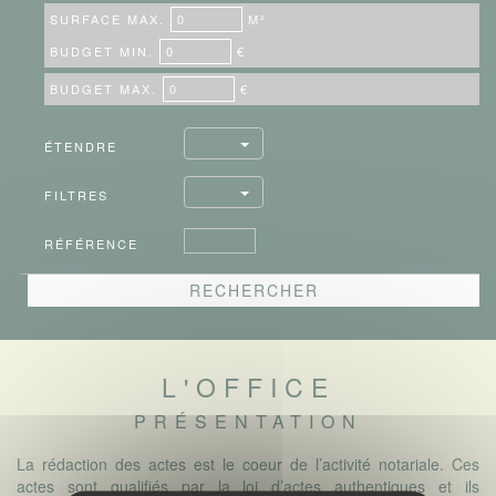
SURFACE MAX.
M²
BUDGET MIN.
€
BUDGET MAX.
€
ÉTENDRE
FILTRES
RÉFÉRENCE
L'OFFICE
PRÉSENTATION
La rédaction des actes est le coeur de l’activité notariale. Ces
actes sont qualifiés par la loi d’actes authentiques et ils