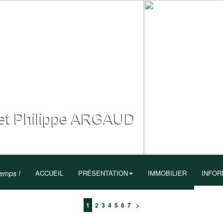
t Philippe ARGAUD
temps !
ACCUEIL
PRÉSENTATION
IMMOBILIER
INFOR
1
2
3
4
5
6
7
>