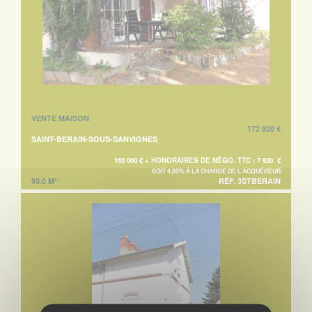
VENTE MAISON
172 920 €
SAINT-BERAIN-SOUS-SANVIGNES
165 000 € + HONORAIRES DE NÉGO. TTC : 7 920 €
SOIT 4,80% À LA CHARGE DE L'ACQUÉREUR
93.0 M²
RÉF. 3STBERAIN