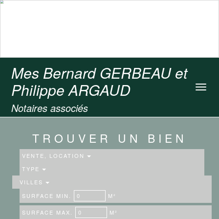
Mes Bernard GERBEAU et
Philippe ARGAUD
Toggl
navig
Notaires associés
TROUVER UN BIEN
VENTE, LOCATION
TYPE
VILLES
SURFACE MIN.
M²
SURFACE MAX.
M²