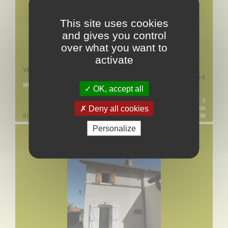
This site uses cookies
and gives you control
over what you want to
activate
VENTE MAISON
58 600 €
MONTCEAU-LES-MINES
OK, accept all
55 000 € + HONORAIRES DE NÉGO. TTC : 3 600 €
Deny all cookies
SOIT 6,55% À LA CHARGE DE L'ACQUÉREUR
61.0 M²
RÉF. 3 MLM
Personalize