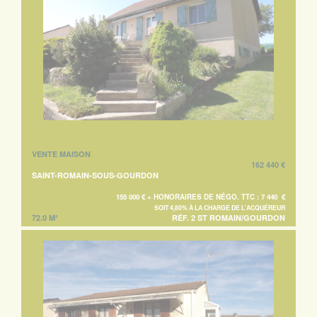
VENTE MAISON
162 440 €
SAINT-ROMAIN-SOUS-GOURDON
155 000 € + HONORAIRES DE NÉGO. TTC : 7 440 €
SOIT 4,80% À LA CHARGE DE L'ACQUÉREUR
72.0 M²
RÉF. 2 ST ROMAIN/GOURDON