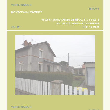
VENTE MAISON
68 900 €
MONTCEAU-LES-MINES
65 000 € + HONORAIRES DE NÉGO. TTC : 3 900 €
SOIT 6% À LA CHARGE DE L'ACQUÉREUR
72.0 M²
RÉF. 14 MLM
VENTE MAISON