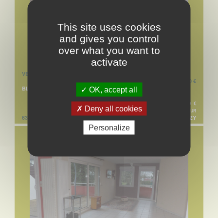
This site uses cookies
and gives you control
over what you want to
activate
VENTE APPARTEMENT
65 720 €
BLANZY
OK, accept all
62 000 € + HONORAIRES DE NÉGO. TTC : 3 720 €
Deny all cookies
SOIT 6% À LA CHARGE DE L'ACQUÉREUR
63.0 M²
RÉF. 1 BLANZY
Personalize