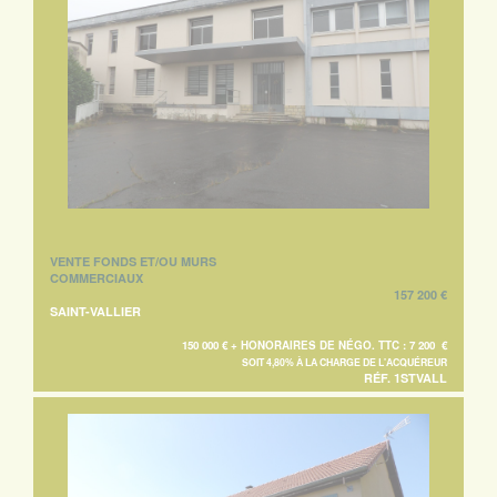
VENTE FONDS ET/OU MURS
COMMERCIAUX
157 200 €
SAINT-VALLIER
150 000 € + HONORAIRES DE NÉGO. TTC : 7 200 €
SOIT 4,80% À LA CHARGE DE L'ACQUÉREUR
RÉF. 1STVALL