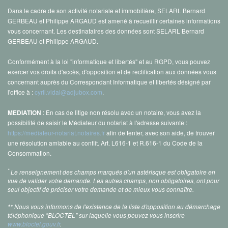
Dans le cadre de son activité notariale et immobilière, SELARL Bernard
GERBEAU et Philippe ARGAUD est amené à recueillir certaines informations
vous concernant. Les destinataires des données sont SELARL Bernard
GERBEAU et Philippe ARGAUD.
Conformément à la loi "informatique et libertés" et au RGPD, vous pouvez
exercer vos droits d'accès, d'opposition et de rectification aux données vous
concernant auprès du Correspondant Informatique et libertés désigné par
l'office à :
cyril.vidal@adjubox.com
.
: En cas de litige non résolu avec un notaire, vous avez la
MEDIATION
possibilité de saisir le Médiateur du notariat à l'adresse suivante :
https://mediateur-notariat.notaires.fr
afin de tenter, avec son aide, de trouver
une résolution amiable au conflit. Art. L616-1 et R.616-1 du Code de la
Consommation.
*
Le renseignement des champs marqués d'un astérisque est obligatoire en
vue de valider votre demande. Les autres champs, non obligatoires, ont pour
seul objectif de préciser votre demande et de mieux vous connaître.
** Nous vous informons de l'existence de la liste d'opposition au démarchage
téléphonique "BLOCTEL" sur laquelle vous pouvez vous inscrire
www.bloctel.gouv.fr
.