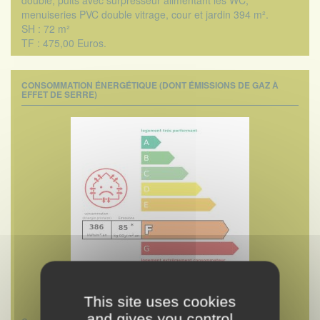
menuiseries PVC double vitrage, cour et jardin 394 m².
SH : 72 m²
TF : 475,00 Euros.
CONSOMMATION ÉNERGÉTIQUE (DONT ÉMISSIONS DE GAZ À
EFFET DE SERRE)
(réalisé le 20/02/2026)
This site uses cookies
and gives you control