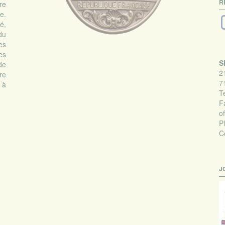
R
re
e.
é,
du
es
es
S
de
2
re
7
s à
Te
F
o
P
C
J