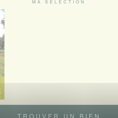
MA SÉLECTION
€
À
)
.
TROUVER UN BIEN