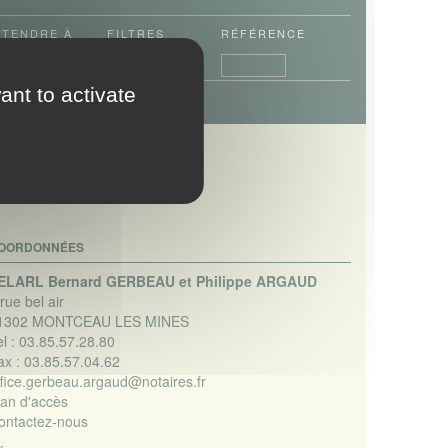
ÉTENDRE
À
FILTRES
RÉFÉRENCE
ant to activate
OORDONNÉES
ELARL Bernard GERBEAU et Philippe ARGAUD
rue bel air
1302 MONTCEAU LES MINES
l :
03.85.57.28.80
ax :
03.85.57.04.62
ffice.gerbeau.argaud@notaires.fr
lan d'accès
ontactez-nous