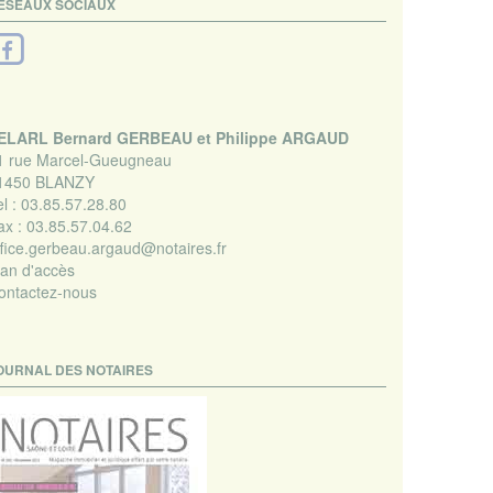
ÉSEAUX SOCIAUX
ELARL Bernard GERBEAU et Philippe ARGAUD
1 rue Marcel-Gueugneau
1450 BLANZY
l :
03.85.57.28.80
ax :
03.85.57.04.62
ffice.gerbeau.argaud@notaires.fr
lan d'accès
ontactez-nous
OURNAL DES NOTAIRES