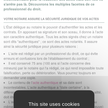
s'arrête pas là. Découvrons les multiples facettes de ce
professionnel du droit.
VOTRE NOTAIRE ASSURE LA SÉCURITÉ JURIDIQUE DE VOS ACTES
L'État délègue au notaire le pouvoir d'authentifier les actes et les
contrats. En apposant sa signature et son sceau, il donne à l'acte
son caractère authentique. Tous les actes signés chez un notaire
sont dits "authentiques" ; ce sont des actes notariés. Il assure
ainsi la sécurité juridique pour plusieurs raisons :
L'acte est rédigé par un professionnel du droit, ce qui évite
erreurs et confusions lors de l'établissement du contrat ;
Il est conservé 75 ans (100 ans si l'acte concerne des
mineurs) par le notaire qui l'a rédigé, ce qui rend impossible toute
falsification, perte ou détérioration. Vous pourrez toujours en
demander une copie.
Le contenu de l
'acte authentique
et sa date sont
incontestables. L'acte authentique a "date certaine", à la
différence de l'acte sous-seing privé qui, pour avoir cette qualité,
doit être enregistré ;
L'acte authentique est un acte qui se suffit à lui-même. Au
This site uses cookies
même titre qu'un jugement, il a force probante
(valeur de preuve)