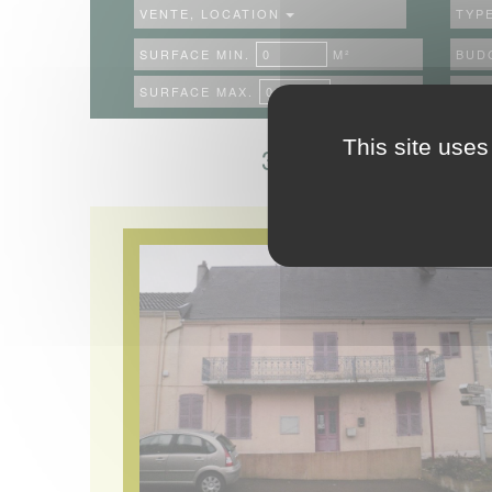
VENTE, LOCATION
TYP
SURFACE MIN.
M²
BUDG
SURFACE MAX.
M²
BUD
This site uses
39
annonces correspondent à
recherche