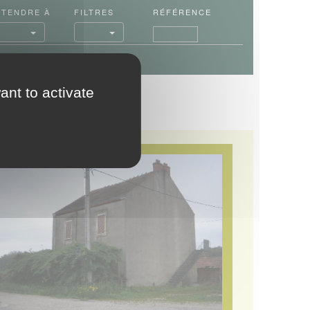
ÉTENDRE
À
FILTRES
RÉFÉRENCE
ant to activate
<
1
2
3
4
5