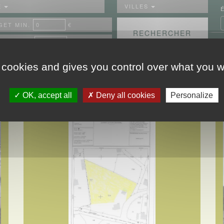
E
VILLES
ET MIN.
€
GET MAX.
€
 cookies and gives you control over what you w
 votre
Trier par
Date ▼
Prix
Commune
Type de bien
OK, accept all
Deny all cookies
Personalize