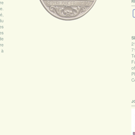
R
re
e.
é,
du
es
es
S
de
2
re
7
s à
Te
F
o
P
C
J