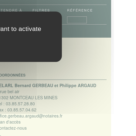
ÉTENDRE
À
FILTRES
RÉFÉRENCE
ant to activate
OORDONNÉES
ELARL Bernard GERBEAU et Philippe ARGAUD
rue bel air
1302 MONTCEAU LES MINES
l :
03.85.57.28.80
ax :
03.85.57.04.62
ffice.gerbeau.argaud@notaires.fr
lan d'accès
ontactez-nous