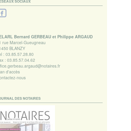
ÉSEAUX SOCIAUX
ELARL Bernard GERBEAU et Philippe ARGAUD
1 rue Marcel-Gueugneau
1450 BLANZY
l :
03.85.57.28.80
ax :
03.85.57.04.62
ffice.gerbeau.argaud@notaires.fr
lan d'accès
ontactez-nous
OURNAL DES NOTAIRES