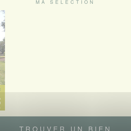
MA SÉLECTION
€
À
)
.
TROUVER UN BIEN