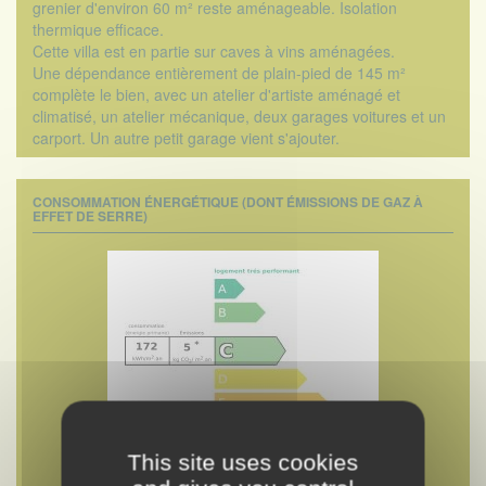
grenier d'environ 60 m² reste aménageable. Isolation
thermique efficace.
Cette villa est en partie sur caves à vins aménagées.
Une dépendance entièrement de plain-pied de 145 m²
complète le bien, avec un atelier d'artiste aménagé et
climatisé, un atelier mécanique, deux garages voitures et un
carport. Un autre petit garage vient s'ajouter.
CONSOMMATION ÉNERGÉTIQUE (DONT ÉMISSIONS DE GAZ À
EFFET DE SERRE)
This site uses cookies