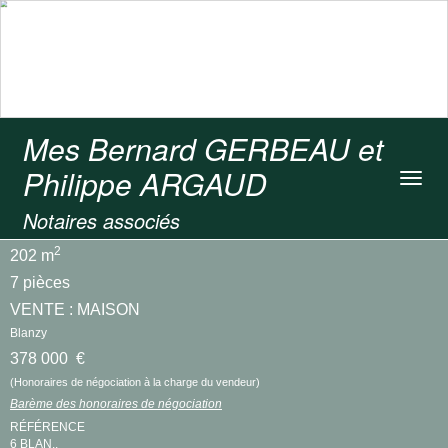
Mes Bernard GERBEAU et
Philippe ARGAUD
Toggl
navig
Notaires associés
2
202 m
7 pièces
VENTE : MAISON
Blanzy
378 000 €
(Honoraires de négociation à la charge du vendeur)
Barème des honoraires de négociation
RÉFÉRENCE
6 BLAN..