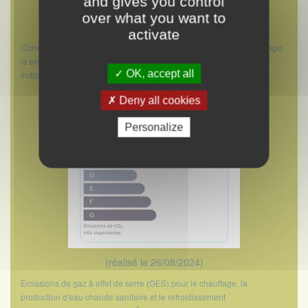
and gives you control
over what you want to
(réalisé le 26/08/2024)
activate
Consommations énergétiques (en énergie primaire) pour le chauffage,
la production d'eau chaude sanitaire et le refroidissement
OK, accept all
2
Indice de mesure : kWhEP/m
.an
Deny all cookies
Personalize
(réalisé le 26/08/2024)
Émissions de gaz à effet de serre (GES) pour le chauffage, la
production d'eau chaude sanitaire et le refroidissement