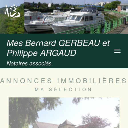
Mes Bernard GERBEAU et
Philippe ARGAUD
Toggl
navig
Notaires associés
ANNONCES IMMOBILIÈRES
MA SÉLECTION