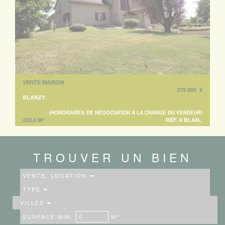
VENTE MAISON
378 000 €
BLANZY
(HONORAIRES DE NÉGOCIATION À LA CHARGE DU VENDEUR)
202.0 M²
RÉF. 6 BLAN..
TROUVER UN BIEN
VENTE, LOCATION
TYPE
VILLES
SURFACE MIN.
M²