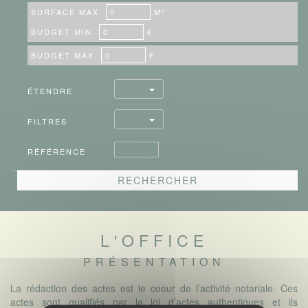
SURFACE MAX.
M²
BUDGET MIN.
€
BUDGET MAX.
€
ÉTENDRE
FILTRES
RÉFÉRENCE
L'OFFICE
PRÉSENTATION
La rédaction des actes est le coeur de l’activité notariale. Ces
actes sont qualifiés par la loi d’actes authentiques et ils