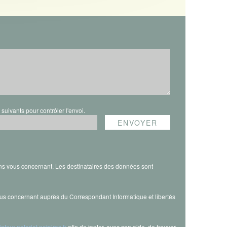
s suivants pour contrôler l'envoi.
ns vous concernant. Les destinataires des données sont
vous concernant auprès du Correspondant Informatique et libertés
iateur-notariat.notaires.fr
afin de tenter, avec son aide, de trouver