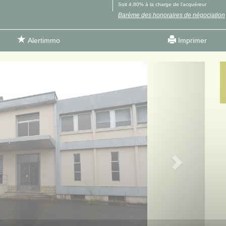
Soit 4,80% à la charge de l'acquéreur
Barème des honoraires de négociation
Alertimmo
Imprimer
Next