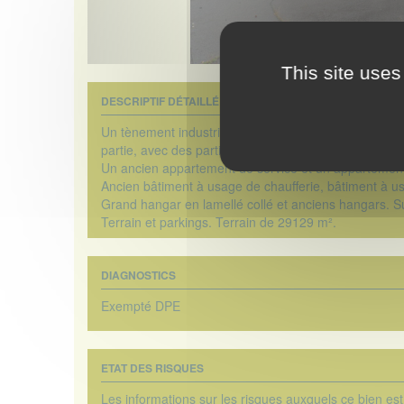
This site uses
DESCRIPTIF DÉTAILLÉ
Un tènement industriel en partie sur caves et sous-
partie, avec des parties anciennement à usage de sto
Un ancien appartement de service et un appartement
Ancien bâtiment à usage de chaufferie, bâtiment à us
Grand hangar en lamellé collé et anciens hangars. Su
Terrain et parkings. Terrain de 29129 m².
DIAGNOSTICS
Exempté DPE
ETAT DES RISQUES
Les informations sur les risques auxquels ce bien est