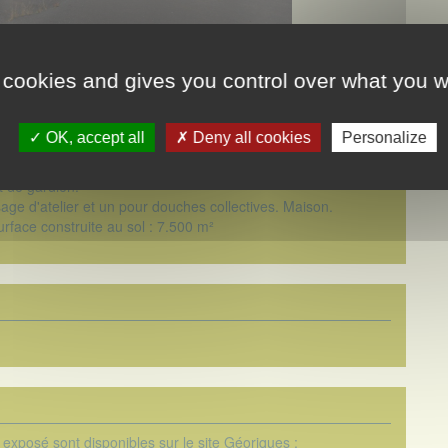
 cookies and gives you control over what you w
OK, accept all
Deny all cookies
Personalize
sol composé d'un RDC, d'un 1er étage et d'un 2nd étage sur
ckage, d'usinage, de bureaux, cantines et cuisine.
 de gardien.
age d'atelier et un pour douches collectives. Maison.
rface construite au sol : 7.500 m²
 exposé sont disponibles sur le site Géoriques :