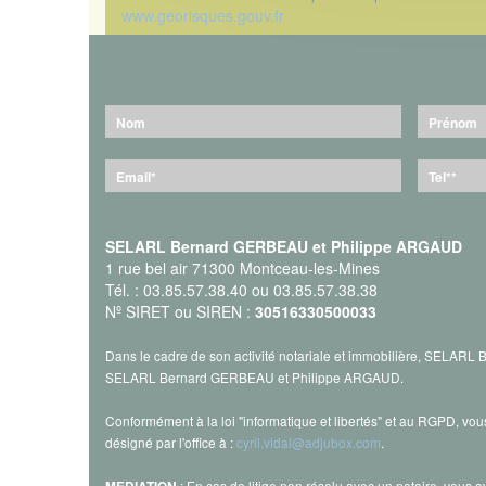
www.georisques.gouv.fr
SELARL Bernard GERBEAU et Philippe ARGAUD
1 rue bel air 71300 Montceau-les-Mines
Tél. : 03.85.57.38.40 ou 03.85.57.38.38
Nº SIRET ou SIREN :
30516330500033
Dans le cadre de son activité notariale et immobilière, SELARL
SELARL Bernard GERBEAU et Philippe ARGAUD.
Conformément à la loi "informatique et libertés" et au RGPD, vou
désigné par l'office à :
cyril.vidal@adjubox.com
.
: En cas de litige non résolu avec un notaire, vous av