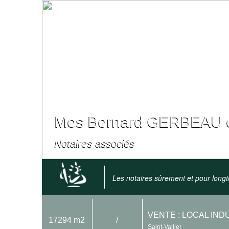
Mes Bernard GERBEAU e
Notaires associés
Les notaires sûrement et pour long
VENTE : LOCAL IND
17294 m2
/
Saint-Vallier