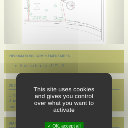
INFORMATIONS COMPLÉMENTAIRES
Surface terrain :
817 m2
DESCRIPTIF DÉTAILLÉ
This site uses cookies
Une parcelle de terrain à bâtir sise à proximité du bourg,
and gives you control
d'une contenance de 817 m² avec une façade de 24,07
over what you want to
mètres.
activate
DIAGNOSTICS
OK, accept all