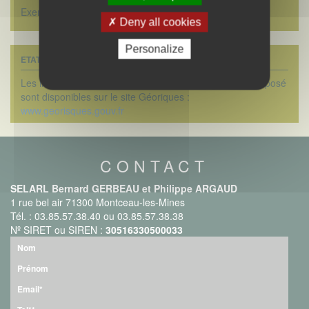
Exempté DPE
Deny all cookies
Personalize
ETAT DES RISQUES
Les informations sur les risques auxquels ce bien est exposé
sont disponibles sur le site Géoriques :
www.georisques.gouv.fr
CONTACT
SELARL Bernard GERBEAU et Philippe ARGAUD
1 rue bel air 71300 Montceau-les-Mines
Tél. : 03.85.57.38.40 ou 03.85.57.38.38
Nº SIRET ou SIREN :
30516330500033