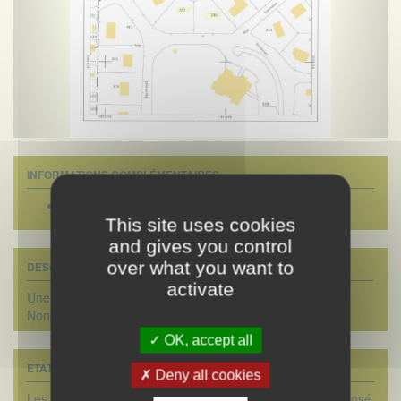
INFORMATIONS COMPLÉMENTAIRES
Surface terrain :
810 m2
This site uses cookies
and gives you control
over what you want to
DESCRIPTIF DÉTAILLÉ
activate
Une parcelle de terrain à bâtir d'une surface de 810 m².
Non viabilisé.
OK, accept all
ETAT DES RISQUES
Deny all cookies
Les informations sur les risques auxquels ce bien est exposé