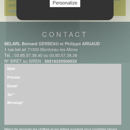
Personalize
sont disponibles sur le site Géoriques :
www.georisques.gouv.fr
CONTACT
SELARL Bernard GERBEAU et Philippe ARGAUD
1 rue bel air 71300 Montceau-les-Mines
Tél. : 03.85.57.38.40 ou 03.85.57.38.38
Nº SIRET ou SIREN :
30516330500033
Merci de recopier les chiffres et les lettres suivants pour contrôler l'envoi.