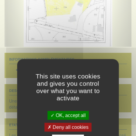
INFORMATIONS COMPLÉMENTAIRES
Surface terrain :
3300 m2
This site uses cookies
and gives you control
over what you want to
DESCRIPTIF DÉTAILLÉ
activate
Une parcelle de terrain à bâtir de 3.300 m² environ à
détacher d'une plus grande contenance.
OK, accept all
ETAT DES RISQUES
Deny all cookies
Les informations sur les risques auxquels ce bien est exposé