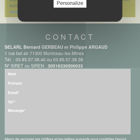
Personalize
sont disponibles sur le site Géoriques :
www.georisques.gouv.fr
CONTACT
SELARL Bernard GERBEAU et Philippe ARGAUD
1 rue bel air 71300 Montceau-les-Mines
Tél. : 03.85.57.38.40 ou 03.85.57.38.38
Nº SIRET ou SIREN :
30516330500033
Merci de recopier les chiffres et les lettres suivants pour contrôler l'envoi.